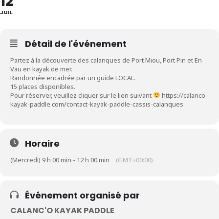
12
JUIL
Détail de l'événement
Partez à la découverte des calanques de Port Miou, Port Pin et En
Vau en kayak de mer.
Randonnée encadrée par un guide LOCAL.
15 places disponibles.
Pour réserver, veuillez cliquer sur le lien suivant
https://calanco-
kayak-paddle.com/contact-kayak-paddle-cassis-calanques
Horaire
(Mercredi) 9 h 00 min - 12 h 00 min
(GMT+00:00)
Événement organisé par
CALANC'O KAYAK PADDLE