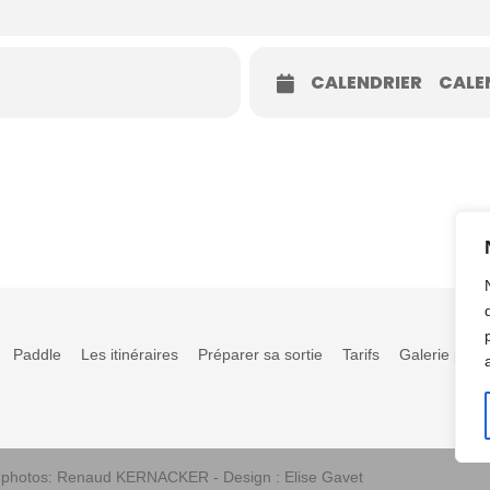
CALENDRIER
CALE
Paddle
Les itinéraires
Préparer sa sortie
Tarifs
Galerie phot
s photos: Renaud KERNACKER - Design : Elise Gavet