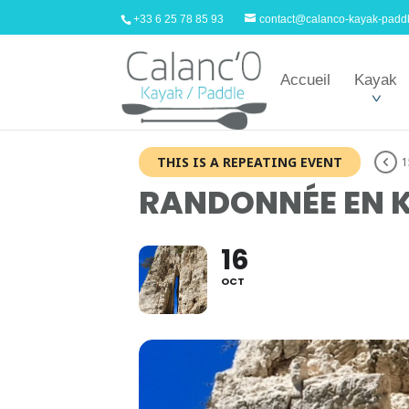
+33 6 25 78 85 93
contact@calanco-kayak-padd
Accueil
Kayak
THIS IS A REPEATING EVENT
1
RANDONNÉE EN K
16
OCT