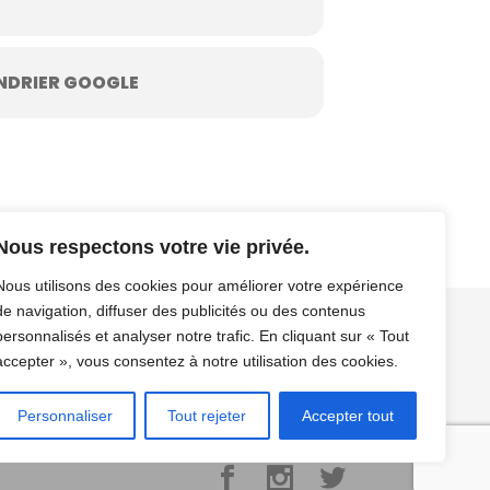
NDRIER GOOGLE
Nous respectons votre vie privée.
Nous utilisons des cookies pour améliorer votre expérience
de navigation, diffuser des publicités ou des contenus
personnalisés et analyser notre trafic. En cliquant sur « Tout
os
Contact / Résa
Mentions légales/CGV/CGU
accepter », vous consentez à notre utilisation des cookies.
Personnaliser
Tout rejeter
Accepter tout