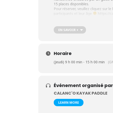
15 places disponibles.
Pour réserver, veuillez cliquez sur l
participants et leur âge
https://
EN SAVOIR +
Horaire
(Jeudi) 9 h 00 min - 15 h 00 min
(G
Événement organisé par
CALANC'O KAYAK PADDLE
LEARN MORE