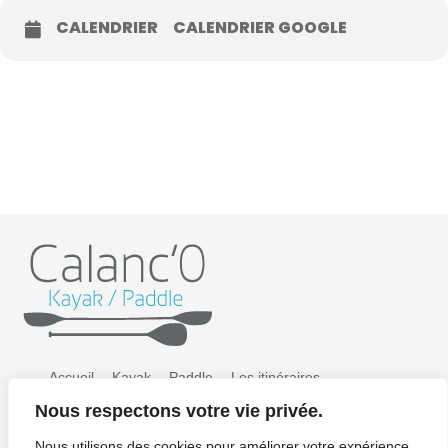
CALENDRIER
CALENDRIER GOOGLE
Accueil
Kayak
Paddle
Les itinéraires
Nous respectons votre vie privée.
Préparer sa sortie
Tarifs
Galerie photos
Nous utilisons des cookies pour améliorer votre expérience