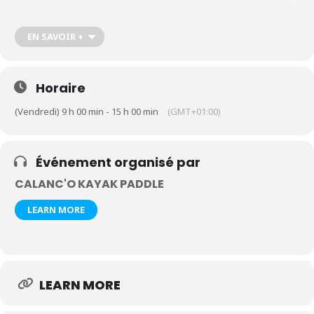
formulaire de contact en précisant la nature de la sortie souhaitée,
le nombre de participants et leur âge
https://calanco-kayak-
paddle.com/contact-kayak-paddle-cassis-calanques
EN SAVOIR +
Horaire
(Vendredi) 9 h 00 min - 15 h 00 min
(GMT+01:00)
Événement organisé par
CALANC'O KAYAK PADDLE
LEARN MORE
LEARN MORE