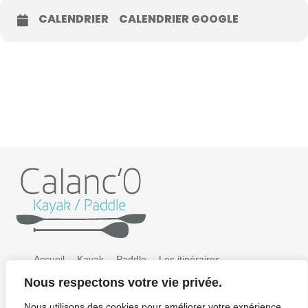
CALENDRIER
CALENDRIER GOOGLE
Accueil
Kayak
Paddle
Les itinéraires
Nous respectons votre vie privée.
Préparer sa sortie
Tarifs
Galerie photos
Nous utilisons des cookies pour améliorer votre expérience