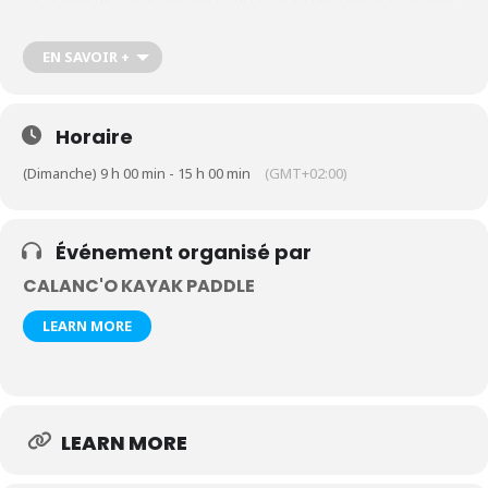
formulaire de contact en précisant la nature de la sortie souhaitée,
le nombre de participants et leur âge
https://calanco-kayak-
paddle.com/contact-kayak-paddle-cassis-calanques
EN SAVOIR +
Horaire
(Dimanche) 9 h 00 min - 15 h 00 min
(GMT+02:00)
Événement organisé par
CALANC'O KAYAK PADDLE
LEARN MORE
LEARN MORE