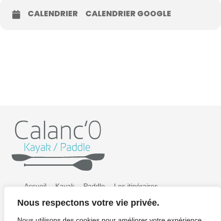
CALENDRIER
CALENDRIER GOOGLE
Accueil
Kayak
Paddle
Les itinéraires
Nous respectons votre vie privée.
Préparer sa sortie
Tarifs
Galerie photos
Nous utilisons des cookies pour améliorer votre expérience