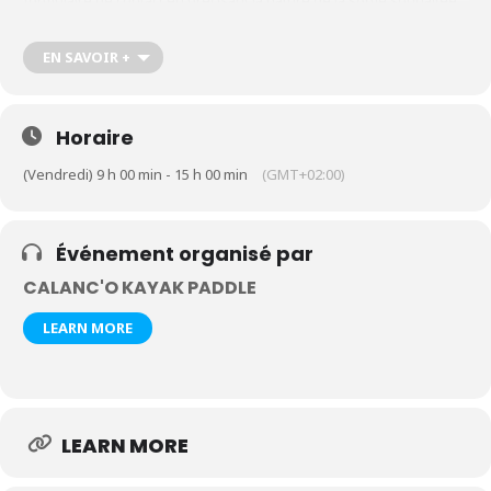
formulaire de contact en précisant la nature de la sortie souhaitée,
le nombre de participants et leur âge
https://calanco-kayak-
paddle.com/contact-kayak-paddle-cassis-calanques
EN SAVOIR +
Horaire
(Vendredi) 9 h 00 min - 15 h 00 min
(GMT+02:00)
Événement organisé par
CALANC'O KAYAK PADDLE
LEARN MORE
LEARN MORE