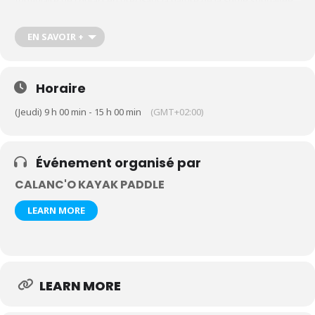
formulaire de contact en précisant la nature de la sortie souhaitée,
le nombre de participants et leur âge
https://calanco-kayak-
paddle.com/contact-kayak-paddle-cassis-calanques
EN SAVOIR +
Horaire
(Jeudi) 9 h 00 min - 15 h 00 min
(GMT+02:00)
Événement organisé par
CALANC'O KAYAK PADDLE
LEARN MORE
LEARN MORE