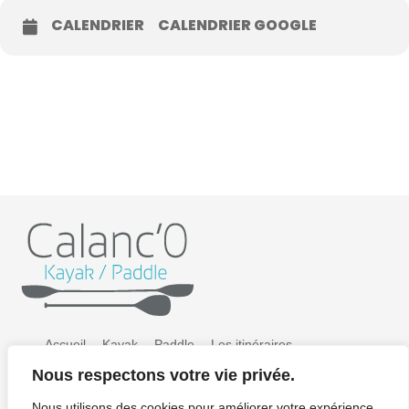
CALENDRIER
CALENDRIER GOOGLE
Accueil
Kayak
Paddle
Les itinéraires
Nous respectons votre vie privée.
Préparer sa sortie
Tarifs
Galerie photos
Nous utilisons des cookies pour améliorer votre expérience