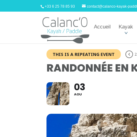
+33 6 25 78 85 93
contact@calanco-kayak-padd
Accueil
Kayak
THIS IS A REPEATING EVENT
2
RANDONNÉE EN K
03
AOU