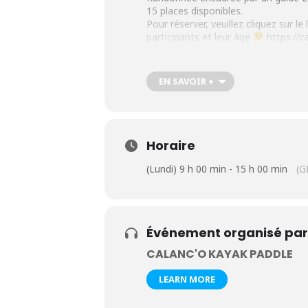
15 places disponibles.
Pour réserver, veuillez cliquez sur l
participants et leur âge
https://
EN SAVOIR +
Horaire
(Lundi) 9 h 00 min - 15 h 00 min
(G
Événement organisé par
CALANC'O KAYAK PADDLE
LEARN MORE