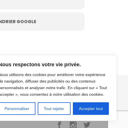
NDRIER GOOGLE
Nous respectons votre vie privée.
Nous utilisons des cookies pour améliorer votre expérience
de navigation, diffuser des publicités ou des contenus
personnalisés et analyser notre trafic. En cliquant sur « Tout
os
Contact / Résa
Mentions légales/CGV/CGU
accepter », vous consentez à notre utilisation des cookies.
Personnaliser
Tout rejeter
Accepter tout