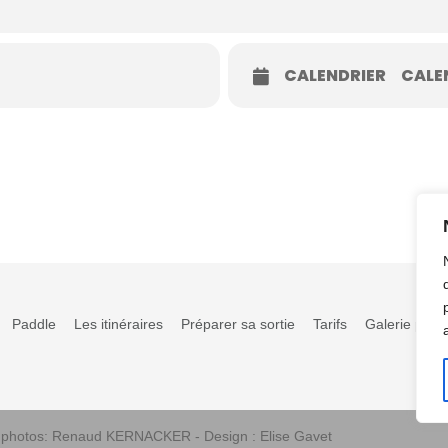
CALENDRIER
CALE
Paddle
Les itinéraires
Préparer sa sortie
Tarifs
Galerie phot
s photos: Renaud KERNACKER - Design : Elise Gavet