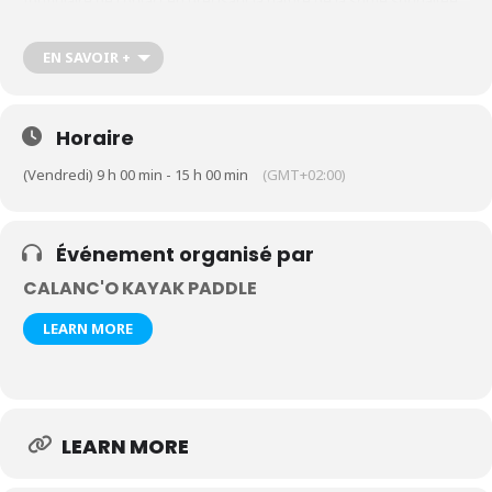
formulaire de contact en précisant la nature de la sortie souhaitée,
le nombre de participants et leur âge
https://calanco-kayak-
paddle.com/contact-kayak-paddle-cassis-calanques
EN SAVOIR +
Horaire
(Vendredi) 9 h 00 min - 15 h 00 min
(GMT+02:00)
Événement organisé par
CALANC'O KAYAK PADDLE
LEARN MORE
LEARN MORE