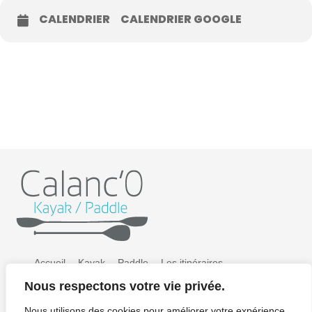
CALENDRIER
CALENDRIER GOOGLE
Accueil
Kayak
Paddle
Les itinéraires
Nous respectons votre vie privée.
Préparer sa sortie
Tarifs
Galerie photos
Nous utilisons des cookies pour améliorer votre expérience