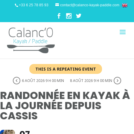
+33 6 25 78 85 93
contact@calanco-kayak-paddle.com
THIS IS A REPEATING EVENT
6 AOÛT 2026 9 H 00 MIN
8 AOÛT 2026 9 H 00 MIN
RANDONNÉE EN KAYAK À
LA JOURNÉE DEPUIS
CASSIS