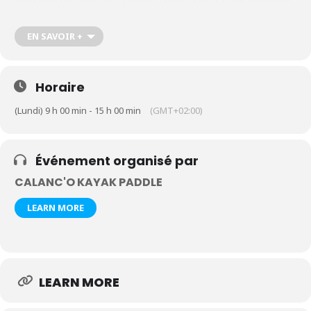
formulaire de contact en précisant la nature de la sortie souhaitée,
le nombre de participants et leur âge
https://calanco-kayak-
paddle.com/contact-kayak-paddle-cassis-calanques
EN SAVOIR +
Horaire
(Lundi) 9 h 00 min - 15 h 00 min
(GMT+02:00)
Événement organisé par
CALANC'O KAYAK PADDLE
LEARN MORE
LEARN MORE