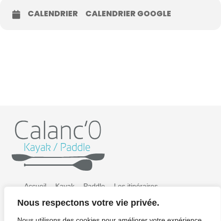
CALENDRIER
CALENDRIER GOOGLE
Accueil
Kayak
Paddle
Les itinéraires
Nous respectons votre vie privée.
Préparer sa sortie
Tarifs
Galerie photos
Nous utilisons des cookies pour améliorer votre expérience