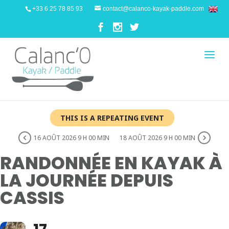
+33 6 25 78 85 93
contact@calanco-kayak-paddle.com
THIS IS A REPEATING EVENT
16 AOÛT 2026 9 H 00 MIN
18 AOÛT 2026 9 H 00 MIN
RANDONNÉE EN KAYAK À
LA JOURNÉE DEPUIS
CASSIS