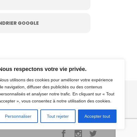
NDRIER GOOGLE
Nous respectons votre vie privée.
Nous utilisons des cookies pour améliorer votre expérience
de navigation, diffuser des publicités ou des contenus
personnalisés et analyser notre trafic. En cliquant sur « Tout
os
Contact / Résa
Mentions légales/CGV/CGU
accepter », vous consentez à notre utilisation des cookies.
Personnaliser
Tout rejeter
Accepter tout