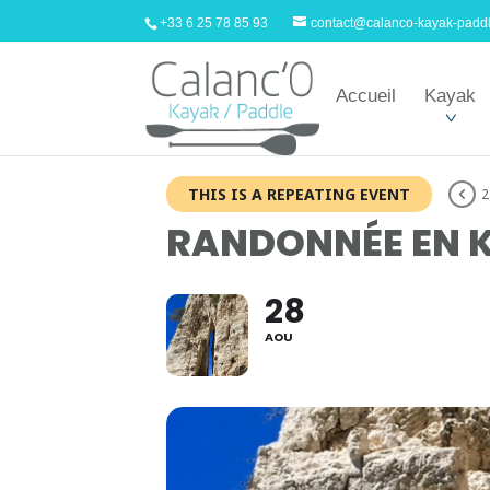
+33 6 25 78 85 93
contact@calanco-kayak-padd
Accueil
Kayak
THIS IS A REPEATING EVENT
2
RANDONNÉE EN K
28
AOU