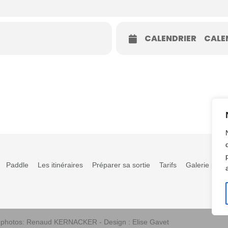
CALENDRIER
CALE
Paddle
Les itinéraires
Préparer sa sortie
Tarifs
Galerie phot
s photos: Renaud KERNACKER - Design : Elise Gavet