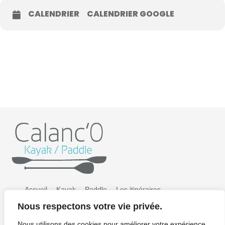
CALENDRIER
CALENDRIER GOOGLE
Accueil
Kayak
Paddle
Les itinéraires
Nous respectons votre vie privée.
Préparer sa sortie
Tarifs
Galerie photos
Nous utilisons des cookies pour améliorer votre expérience