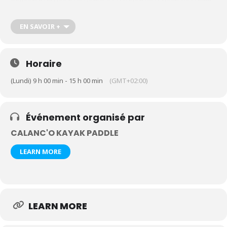
formulaire de contact en précisant la nature de la sortie souhaitée,
le nombre de participants et leur âge
https://calanco-kayak-
paddle.com/contact-kayak-paddle-cassis-calanques
EN SAVOIR +
Horaire
(Lundi) 9 h 00 min - 15 h 00 min
(GMT+02:00)
Événement organisé par
CALANC'O KAYAK PADDLE
LEARN MORE
LEARN MORE