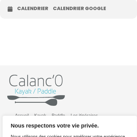
CALENDRIER
CALENDRIER GOOGLE
Accueil
Kayak
Paddle
Les itinéraires
Nous respectons votre vie privée.
Préparer sa sortie
Tarifs
Galerie photos
Nous utilisons des cookies pour améliorer votre expérience