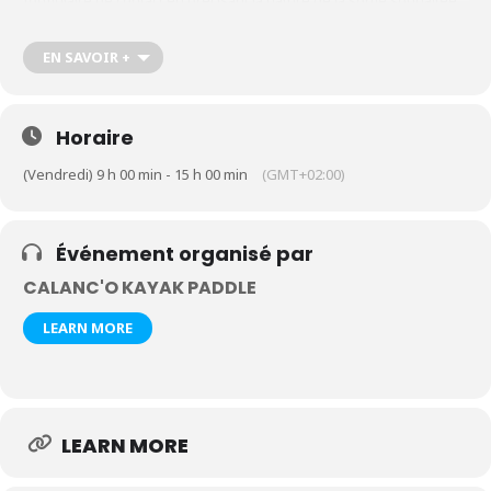
formulaire de contact en précisant la nature de la sortie souhaitée,
le nombre de participants et leur âge
https://calanco-kayak-
paddle.com/contact-kayak-paddle-cassis-calanques
EN SAVOIR +
Horaire
(Vendredi) 9 h 00 min - 15 h 00 min
(GMT+02:00)
Événement organisé par
CALANC'O KAYAK PADDLE
LEARN MORE
LEARN MORE