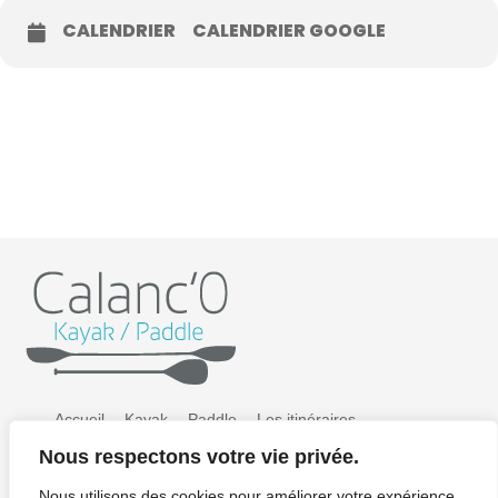
CALENDRIER
CALENDRIER GOOGLE
Accueil
Kayak
Paddle
Les itinéraires
Nous respectons votre vie privée.
Préparer sa sortie
Tarifs
Galerie photos
Nous utilisons des cookies pour améliorer votre expérience