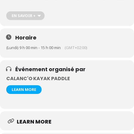
formulaire de contact en précisant la nature de la sortie souhaitée,
le nombre de participants et leur âge
https://calanco-kayak-
paddle.com/contact-kayak-paddle-cassis-calanques
EN SAVOIR +
Horaire
(Lundi) 9 h 00 min - 15 h 00 min
(GMT+02:00)
Événement organisé par
CALANC'O KAYAK PADDLE
LEARN MORE
LEARN MORE