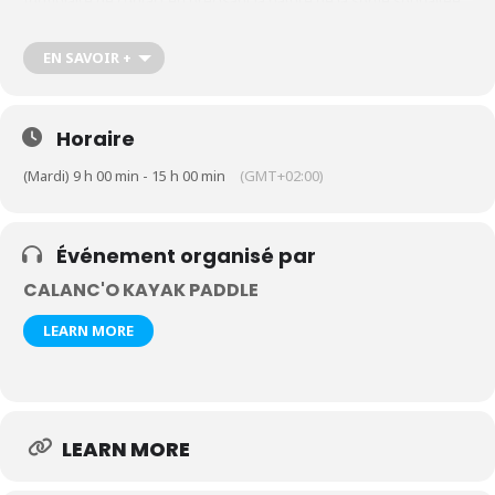
formulaire de contact en précisant la nature de la sortie souhaitée,
le nombre de participants et leur âge
https://calanco-kayak-
paddle.com/contact-kayak-paddle-cassis-calanques
EN SAVOIR +
Horaire
(Mardi) 9 h 00 min - 15 h 00 min
(GMT+02:00)
Événement organisé par
CALANC'O KAYAK PADDLE
LEARN MORE
LEARN MORE