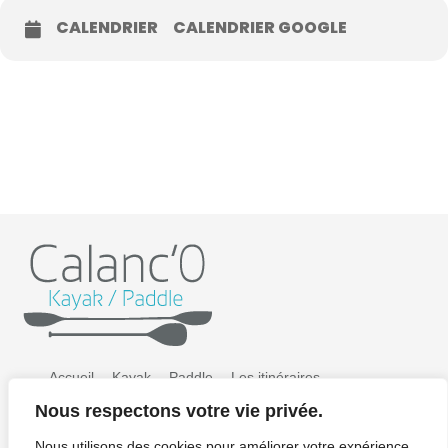
CALENDRIER
CALENDRIER GOOGLE
Accueil
Kayak
Paddle
Les itinéraires
Nous respectons votre vie privée.
Préparer sa sortie
Tarifs
Galerie photos
Nous utilisons des cookies pour améliorer votre expérience