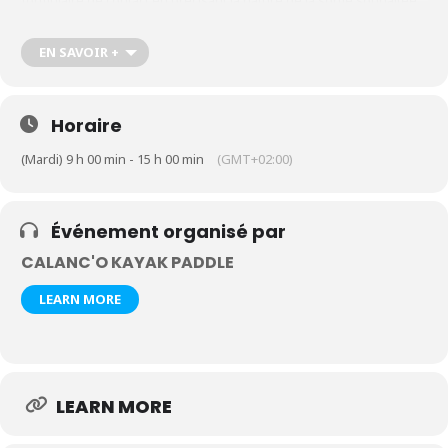
formulaire de contact en précisant la nature de la sortie souhaitée,
le nombre de participants et leur âge
https://calanco-kayak-
paddle.com/contact-kayak-paddle-cassis-calanques
EN SAVOIR +
Horaire
(Mardi) 9 h 00 min - 15 h 00 min
(GMT+02:00)
Événement organisé par
CALANC'O KAYAK PADDLE
LEARN MORE
LEARN MORE