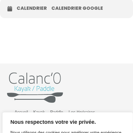
CALENDRIER
CALENDRIER GOOGLE
Accueil
Kayak
Paddle
Les itinéraires
Nous respectons votre vie privée.
Préparer sa sortie
Tarifs
Galerie photos
Nous utilisons des cookies pour améliorer votre expérience