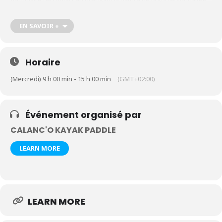
formulaire de contact en précisant la nature de la sortie souhaitée,
le nombre de participants et leur âge
https://calanco-kayak-
paddle.com/contact-kayak-paddle-cassis-calanques
EN SAVOIR +
Horaire
(Mercredi) 9 h 00 min - 15 h 00 min
(GMT+02:00)
Événement organisé par
CALANC'O KAYAK PADDLE
LEARN MORE
LEARN MORE