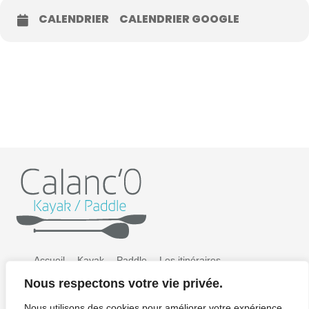
CALENDRIER
CALENDRIER GOOGLE
Accueil
Kayak
Paddle
Les itinéraires
Nous respectons votre vie privée.
Préparer sa sortie
Tarifs
Galerie photos
Nous utilisons des cookies pour améliorer votre expérience