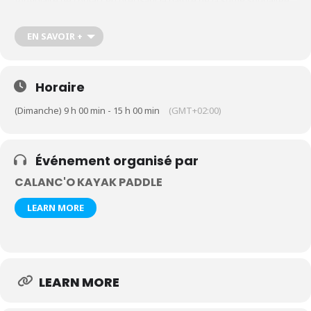
formulaire de contact en précisant la nature de la sortie souhaitée,
le nombre de participants et leur âge
https://calanco-kayak-
paddle.com/contact-kayak-paddle-cassis-calanques
EN SAVOIR +
Horaire
(Dimanche) 9 h 00 min - 15 h 00 min
(GMT+02:00)
Événement organisé par
CALANC'O KAYAK PADDLE
LEARN MORE
LEARN MORE