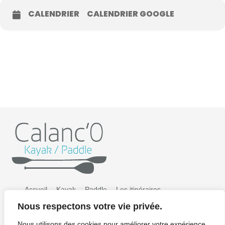
CALENDRIER
CALENDRIER GOOGLE
Accueil
Kayak
Paddle
Les itinéraires
Nous respectons votre vie privée.
Préparer sa sortie
Tarifs
Galerie photos
Nous utilisons des cookies pour améliorer votre expérience