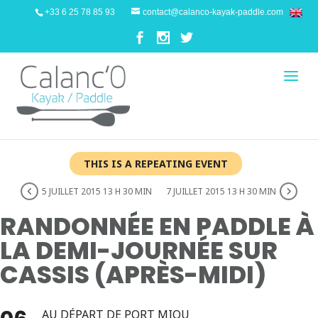
+33 6 25 78 85 93
contact@calanco-kayak-paddle.com
THIS IS A REPEATING EVENT
5 JUILLET 2015 13 H 30 MIN
7 JUILLET 2015 13 H 30 MIN
RANDONNÉE EN PADDLE À
LA DEMI-JOURNÉE SUR
CASSIS (APRÈS-MIDI)
AU DÉPART DE PORT MIOU