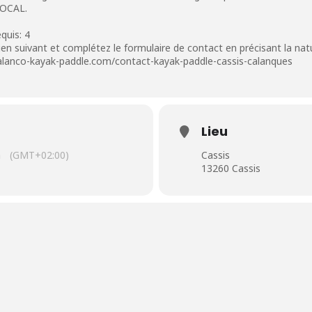
LOCAL.
quis: 4
e lien suivant et complétez le formulaire de contact en précisant la na
calanco-kayak-paddle.com/contact-kayak-paddle-cassis-calanques
Lieu
n
(GMT+02:00)
Cassis
13260 Cassis