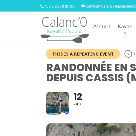
+33 6 25 78 85 93
contact@calanco-kayak-padd
Accueil
Kayak
THIS IS A REPEATING EVENT
1
RANDONNÉE EN S
DEPUIS CASSIS (
12
JUIL