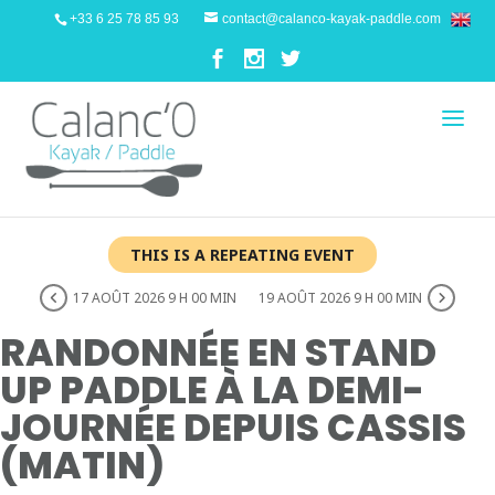
+33 6 25 78 85 93
contact@calanco-kayak-paddle.com
THIS IS A REPEATING EVENT
17 AOÛT 2026 9 H 00 MIN
19 AOÛT 2026 9 H 00 MIN
RANDONNÉE EN STAND
UP PADDLE À LA DEMI-
JOURNÉE DEPUIS CASSIS
(MATIN)