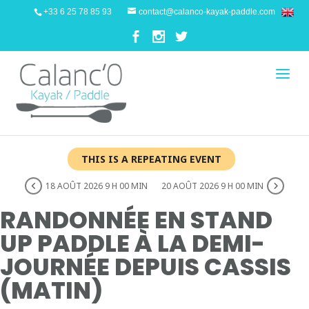
+33 6 25 78 85 93
contact@calanco-kayak-paddle.com
THIS IS A REPEATING EVENT
18 AOÛT 2026 9 H 00 MIN
20 AOÛT 2026 9 H 00 MIN
RANDONNÉE EN STAND
UP PADDLE À LA DEMI-
JOURNÉE DEPUIS CASSIS
(MATIN)