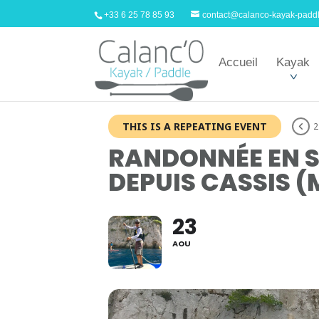
+33 6 25 78 85 93
contact@calanco-kayak-padd
Accueil
Kayak
THIS IS A REPEATING EVENT
2
RANDONNÉE EN S
DEPUIS CASSIS (
23
AOU