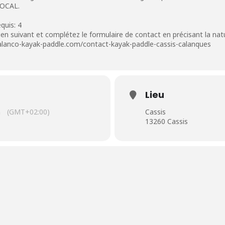
LOCAL.
quis: 4
e lien suivant et complétez le formulaire de contact en précisant la na
calanco-kayak-paddle.com/contact-kayak-paddle-cassis-calanques
Lieu
n
(GMT+02:00)
Cassis
13260 Cassis