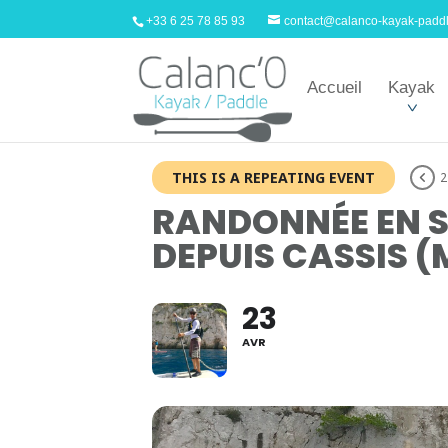
+33 6 25 78 85 93
contact@calanco-kayak-padd
Accueil
Kayak
THIS IS A REPEATING EVENT
2
RANDONNÉE EN S
DEPUIS CASSIS (
23
AVR