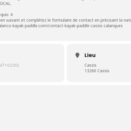
LOCAL.
quis: 4
e lien suivant et complétez le formulaire de contact en précisant la na
calanco-kayak-paddle.com/contact-kayak-paddle-cassis-calanques
Lieu
MT+02:00)
Cassis
13260 Cassis