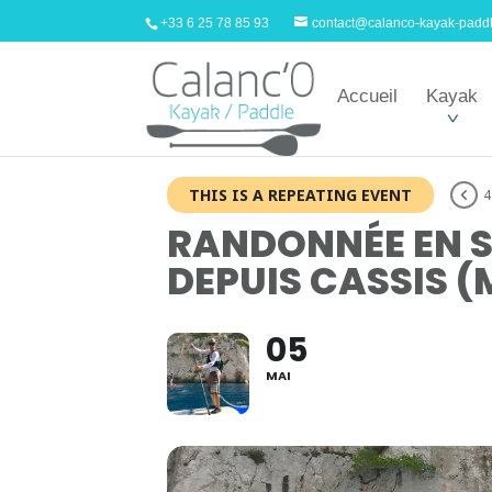
+33 6 25 78 85 93
contact@calanco-kayak-padd
Accueil
Kayak
THIS IS A REPEATING EVENT
4
RANDONNÉE EN S
DEPUIS CASSIS (
05
MAI