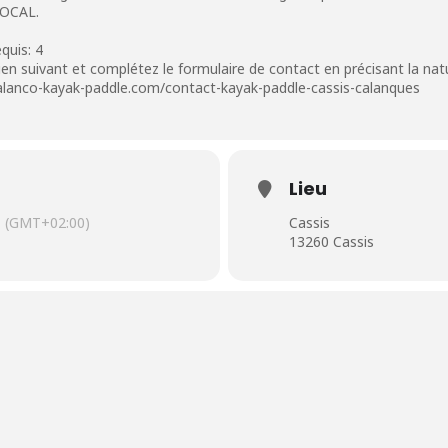
LOCAL.
quis: 4
e lien suivant et complétez le formulaire de contact en précisant la na
calanco-kayak-paddle.com/contact-kayak-paddle-cassis-calanques
Lieu
(GMT+02:00)
Cassis
13260 Cassis