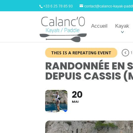
+33 6 25 78 85 93
contact@calanco-kayak-padd
Accueil
Kayak
THIS IS A REPEATING EVENT
1
RANDONNÉE EN S
DEPUIS CASSIS (
20
MAI