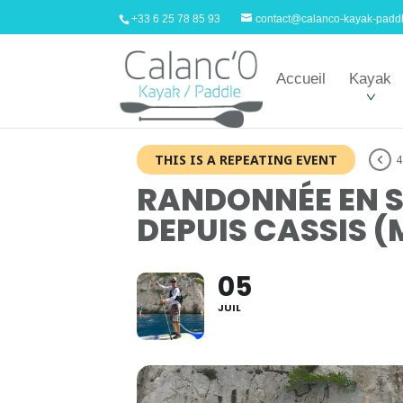
+33 6 25 78 85 93
contact@calanco-kayak-padd
Accueil
Kayak
THIS IS A REPEATING EVENT
4
RANDONNÉE EN S
DEPUIS CASSIS (
05
JUIL