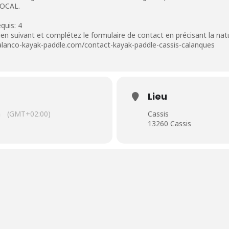
LOCAL.
quis: 4
e lien suivant et complétez le formulaire de contact en précisant la na
calanco-kayak-paddle.com/contact-kayak-paddle-cassis-calanques
Lieu
n
(GMT+02:00)
Cassis
13260 Cassis