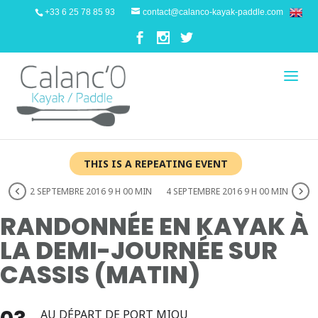
+33 6 25 78 85 93
contact@calanco-kayak-paddle.com
THIS IS A REPEATING EVENT
2 SEPTEMBRE 2016 9 H 00 MIN
4 SEPTEMBRE 2016 9 H 00 MIN
RANDONNÉE EN KAYAK À
LA DEMI-JOURNÉE SUR
CASSIS (MATIN)
AU DÉPART DE PORT MIOU