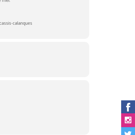
e mer.
cassis-calanques