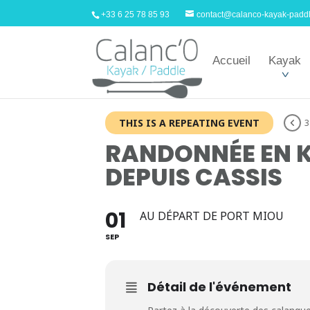
+33 6 25 78 85 93
contact@calanco-kayak-padd
Accueil
Kayak
THIS IS A REPEATING EVENT
3
RANDONNÉE EN K
DEPUIS CASSIS
01
AU DÉPART DE PORT MIOU
SEP
Détail de l'événement