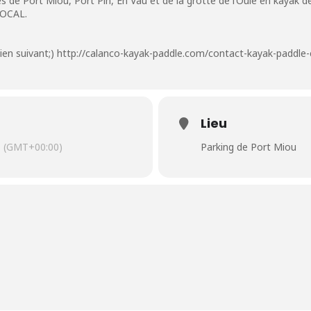
 de Port Miou, Port Pin, En Vau et de la grotte de l’Oule en kayak d
LOCAL.
lien suivant;)
http://calanco-kayak-paddle.com/contact-kayak-paddle-
Lieu
(GMT+00:00)
Parking de Port Miou