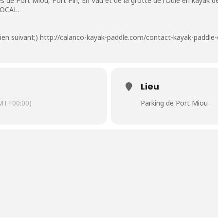
 de Port Miou, Port Pin, En Vau et de la grotte de l’Oule en kayak d
LOCAL.
lien suivant;)
http://calanco-kayak-paddle.com/contact-kayak-paddle-
Lieu
MT+00:00)
Parking de Port Miou