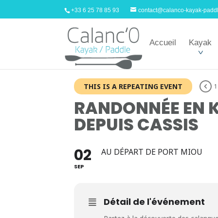
+33 6 25 78 85 93
contact@calanco-kayak-padd
Accueil
Kayak
THIS IS A REPEATING EVENT
1
RANDONNÉE EN K
DEPUIS CASSIS
02
AU DÉPART DE PORT MIOU
SEP
Détail de l'événement