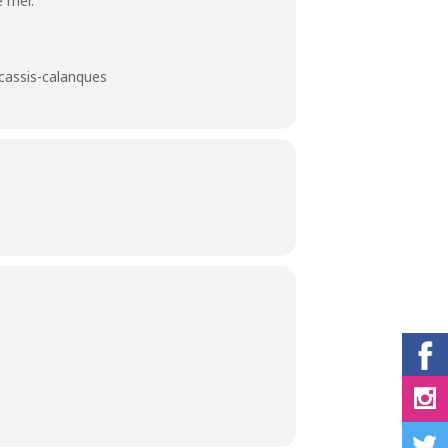
e mer.
cassis-calanques