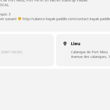
s de Port Miou, Port Pin et En Vau en Stand up Paddle.
LOCAL.
quis: 3
lien suivant
http://calanco-kayak-paddle.com/contact-kayak-paddl
Lieu
(GMT+00:00)
Calanque de Port Miou
Avenue des calanques, 