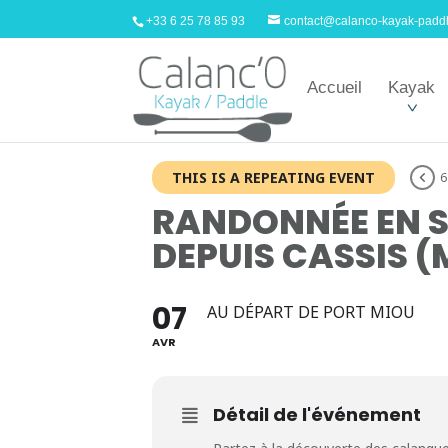
+33 6 25 78 85 93
contact@calanco-kayak-padd
Accueil
Kayak
THIS IS A REPEATING EVENT
6
RANDONNÉE EN S
DEPUIS CASSIS (
07
AU DÉPART DE PORT MIOU
AVR
Détail de l'événement