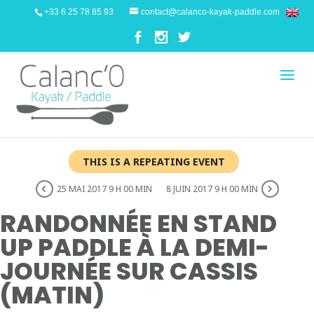
+33 6 25 78 85 93
contact@calanco-kayak-paddle.com
THIS IS A REPEATING EVENT
25 MAI 2017 9 H 00 MIN
8 JUIN 2017 9 H 00 MIN
RANDONNÉE EN STAND
UP PADDLE À LA DEMI-
JOURNÉE SUR CASSIS
(MATIN)