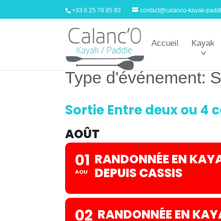
+33 6 25 78 85 93
contact@calanco-kayak-padd
Accueil
Kayak
Type d'événement: S
TYPE D'ÉVÉNEMENT
Sortie Entre deux ou 4
AOÛT
01
RANDONNÉE EN KAYA
DEPUIS CASSIS
AOU
02
RANDONNÉE EN KAYA