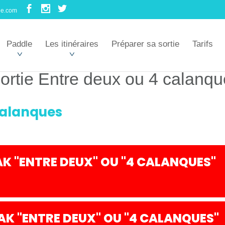
le.com
Paddle
Les itinéraires
Préparer sa sortie
Tarifs
ortie Entre deux ou 4 calanq
 calanques
K "ENTRE DEUX" OU "4 CALANQUES"
K "ENTRE DEUX" OU "4 CALANQUES"