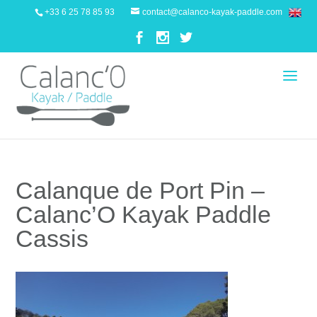
+33 6 25 78 85 93
contact@calanco-kayak-paddle.com
Calanque de Port Pin –
Calanc’O Kayak Paddle
Cassis