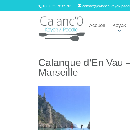
+33 6 25 78 85 93
contact@calanco-kayak-padd
Accueil
Kayak
Calanque d’En Vau 
Marseille