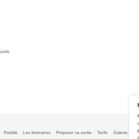
eille
Paddle
Les itinéraires
Préparer sa sortie
Tarifs
Galerie phot