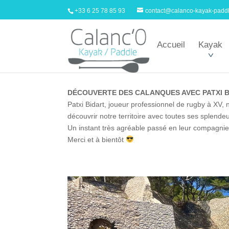
+33 6 25 78 85 93
contact@calanco-kayak-padd
Accueil
Kayak
DÉCOUVERTE DES CALANQUES AVEC PATXI B
Patxi Bidart, joueur professionnel de rugby à XV,
découvrir notre territoire avec toutes ses splendeu
Un instant très agréable passé en leur compagni
Merci et à bientôt