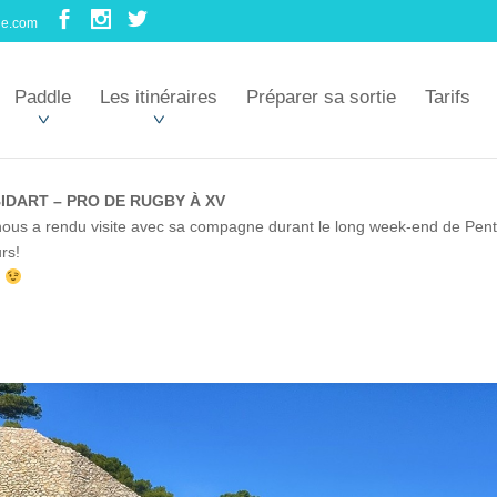
le.com
Paddle
Les itinéraires
Préparer sa sortie
Tarifs
IDART – PRO DE RUGBY À XV
 nous a rendu visite avec sa compagne durant le long week-end de Pentec
rs!
e