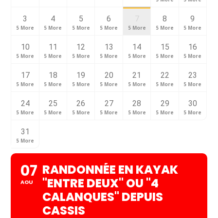
3
4
5
6
7
8
9
5 More
5 More
5 More
5 More
5 More
5 More
5 More
10
11
12
13
14
15
16
5 More
5 More
5 More
5 More
5 More
5 More
5 More
17
18
19
20
21
22
23
5 More
5 More
5 More
5 More
5 More
5 More
5 More
24
25
26
27
28
29
30
5 More
5 More
5 More
5 More
5 More
5 More
5 More
31
5 More
07
RANDONNÉE EN KAYAK
"ENTRE DEUX" OU "4
AOU
CALANQUES" DEPUIS
CASSIS