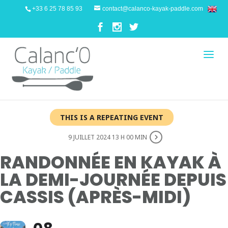
+33 6 25 78 85 93
contact@calanco-kayak-paddle.com
THIS IS A REPEATING EVENT
9 JUILLET 2024 13 H 00 MIN
RANDONNÉE EN KAYAK À
LA DEMI-JOURNÉE DEPUIS
CASSIS (APRÈS-MIDI)