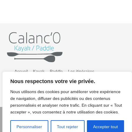
Accueil
Kayak
Paddle
Les itinéraires
Nous respectons votre vie privée.
Préparer sa sortie
Tarifs
Galerie photos
Nous utilisons des cookies pour améliorer votre expérience
Contact / Résa
Mentions légales/CGV/CGU
de navigation, diffuser des publicités ou des contenus
personnalisés et analyser notre trafic. En cliquant sur « Tout
accepter », vous consentez à notre utilisation des cookies.
© Copyright 2022 Calanco kayak paddle - Crédits photos:
Personnaliser
Tout rejeter
Accepter tout
Renaud KERNACKER - Design : Elise Gavet