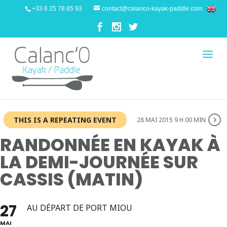
+33 6 25 78 85 93
contact@calanco-kayak-paddle.com
THIS IS A REPEATING EVENT
28 MAI 2015 9 H 00 MIN
RANDONNÉE EN KAYAK À
LA DEMI-JOURNÉE SUR
CASSIS (MATIN)
27
AU DÉPART DE PORT MIOU
MAI