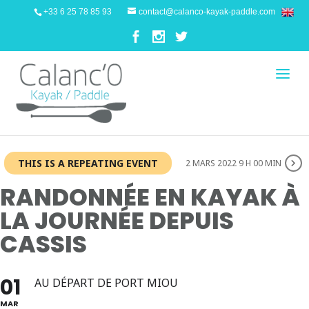
+33 6 25 78 85 93
contact@calanco-kayak-paddle.com
THIS IS A REPEATING EVENT
2 MARS 2022 9 H 00 MIN
RANDONNÉE EN KAYAK À
LA JOURNÉE DEPUIS
CASSIS
01
AU DÉPART DE PORT MIOU
MAR