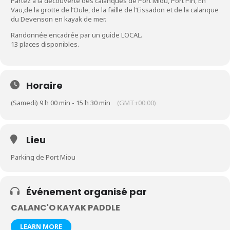
Partez à la découverte des calanques de Port Miou, Port Pin, En
Vau,de la grotte de l’Oule, de la faille de l’Eissadon et de la calanque
du Devenson en kayak de mer.
Randonnée encadrée par un guide LOCAL.
13 places disponibles.
Horaire
(Samedi) 9 h 00 min - 15 h 30 min
(GMT+00:00)
Lieu
Parking de Port Miou
Événement organisé par
CALANC'O KAYAK PADDLE
LEARN MORE