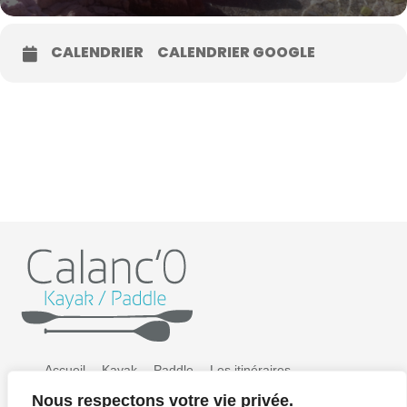
CALENDRIER
CALENDRIER GOOGLE
Accueil
Kayak
Paddle
Les itinéraires
Nous respectons votre vie privée.
Préparer sa sortie
Tarifs
Galerie photos