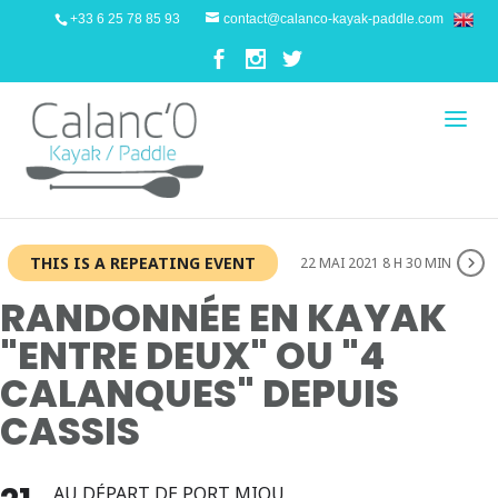
+33 6 25 78 85 93
contact@calanco-kayak-paddle.com
THIS IS A REPEATING EVENT
22 MAI 2021 8 H 30 MIN
RANDONNÉE EN KAYAK
"ENTRE DEUX" OU "4
CALANQUES" DEPUIS
CASSIS
AU DÉPART DE PORT MIOU