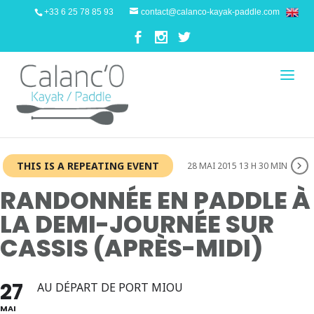
+33 6 25 78 85 93
contact@calanco-kayak-paddle.com
THIS IS A REPEATING EVENT
28 MAI 2015 13 H 30 MIN
RANDONNÉE EN PADDLE À
LA DEMI-JOURNÉE SUR
CASSIS (APRÈS-MIDI)
27
AU DÉPART DE PORT MIOU
MAI