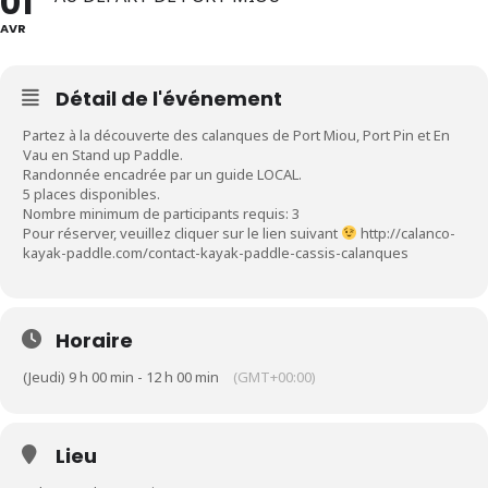
01
AVR
Détail de l'événement
Partez à la découverte des calanques de Port Miou, Port Pin et En
Vau en Stand up Paddle.
Randonnée encadrée par un guide LOCAL.
5 places disponibles.
Nombre minimum de participants requis: 3
Pour réserver, veuillez cliquer sur le lien suivant
http://calanco-
kayak-paddle.com/contact-kayak-paddle-cassis-calanques
Horaire
(Jeudi) 9 h 00 min - 12 h 00 min
(GMT+00:00)
Lieu