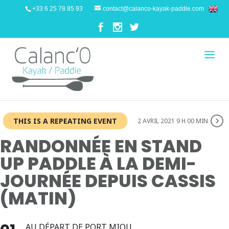
+33 6 25 78 85 93
contact@calanco-kayak-paddle.com
THIS IS A REPEATING EVENT
2 AVRIL 2021 9 H 00 MIN
RANDONNÉE EN STAND
UP PADDLE À LA DEMI-
JOURNÉE DEPUIS CASSIS
(MATIN)
AU DÉPART DE PORT MIOU