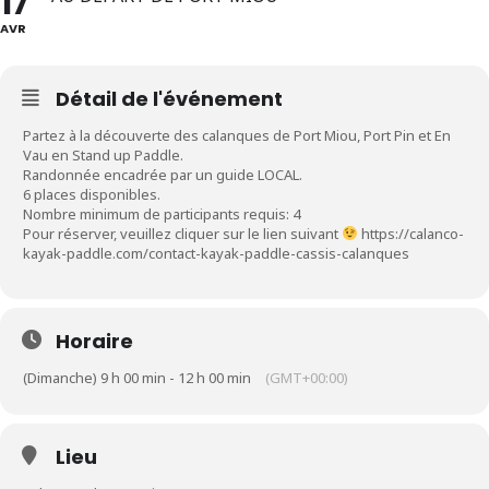
17
AVR
Détail de l'événement
Partez à la découverte des calanques de Port Miou, Port Pin et En
Vau en Stand up Paddle.
Randonnée encadrée par un guide LOCAL.
6 places disponibles.
Nombre minimum de participants requis: 4
Pour réserver, veuillez cliquer sur le lien suivant
https://calanco-
kayak-paddle.com/contact-kayak-paddle-cassis-calanques
Horaire
(Dimanche) 9 h 00 min - 12 h 00 min
(GMT+00:00)
Lieu