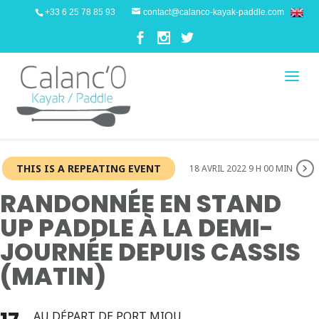
+33 6 25 78 85 93
contact@calanco-kayak-paddle.com
THIS IS A REPEATING EVENT
18 AVRIL 2022 9 H 00 MIN
RANDONNÉE EN STAND
UP PADDLE À LA DEMI-
JOURNÉE DEPUIS CASSIS
(MATIN)
AU DÉPART DE PORT MIOU