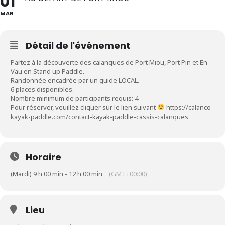
01
MAR
Détail de l'événement
Partez à la découverte des calanques de Port Miou, Port Pin et En
Vau en Stand up Paddle.
Randonnée encadrée par un guide LOCAL.
6 places disponibles.
Nombre minimum de participants requis: 4
Pour réserver, veuillez cliquer sur le lien suivant
https://calanco-
kayak-paddle.com/contact-kayak-paddle-cassis-calanques
Horaire
(Mardi) 9 h 00 min - 12 h 00 min
(GMT+00:00)
Lieu