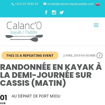
+33 6 25 78 85 93
contact@calanco-kayak-paddle.com
THIS IS A REPEATING EVENT
2 AVRIL 2019 9 H 00 MIN
RANDONNÉE EN KAYAK À
LA DEMI-JOURNÉE SUR
CASSIS (MATIN)
01
AU DÉPART DE PORT MIOU
AVR