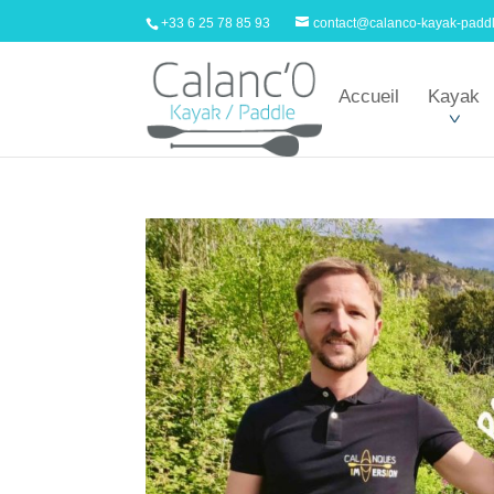
+33 6 25 78 85 93
contact@calanco-kayak-padd
Accueil
Kayak