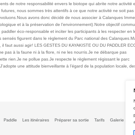
 notre responsabilité envers le biotope qui abrite notre activité e
s futures, nous sommes très attentifs à ce que notre activité ne soit pas
 évoluons.Nous avons donc décidé de nous associer à Calanques Imme
ologique et à la préservation de l’environnement).Notre objectif commu
paddler éco-responsable et inciter les participants à les respecter en l
es sensés figurent dans le règlement du Parc national des Calanques.Mai
ordre, il faut aussi agir! LES GESTES DU KAYAKISTE OU DU PADDLER EC
pas à la faune ni à la flore, ni ne les nourris.Je ne débarque pas
ette rien.Je ne pollue pas.Je respecte le règlement régissant le parc
’adopte une attitude bienveillante à l’égard de la population locale, de
Paddle
Les itinéraires
Préparer sa sortie
Tarifs
Galerie phot