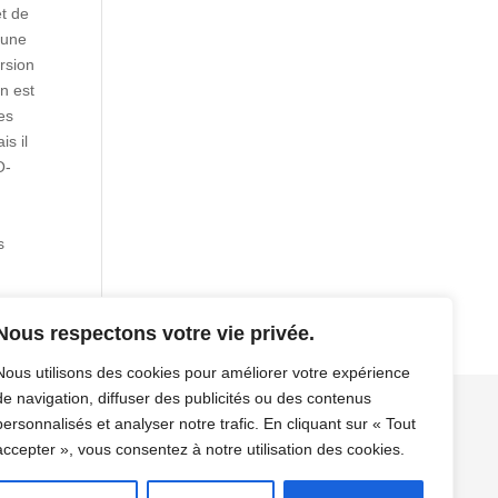
t de
 une
rsion
n est
es
s il
O-
s
Nous respectons votre vie privée.
Nous utilisons des cookies pour améliorer votre expérience
de navigation, diffuser des publicités ou des contenus
personnalisés et analyser notre trafic. En cliquant sur « Tout
os
Contact / Résa
Mentions légales/CGV/CGU
accepter », vous consentez à notre utilisation des cookies.