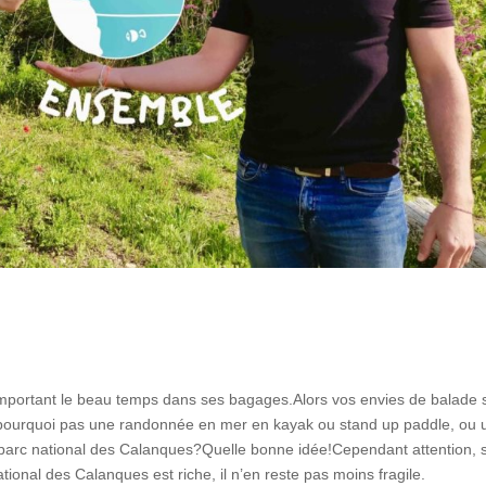
ortant le beau temps dans ses bagages.Alors vos envies de balade 
Et pourquoi pas une randonnée en mer en kayak ou stand up paddle, ou 
 parc national des Calanques?Quelle bonne idée!Cependant attention, s
tional des Calanques est riche, il n’en reste pas moins fragile.