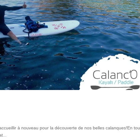
ccueillir à nouveau pour la découverte de nos belles calanques!En tou
t...