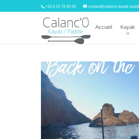
+33 6 25 78 85 93
contact@calanco-kayak-padd
Accueil
Kayak