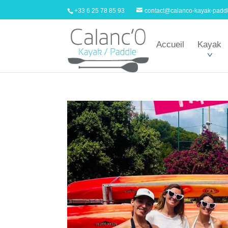
+33 6 25 78 85 93
contact@calanco-kayak-padd
Accueil
Kayak