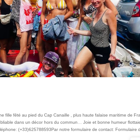
ille fêté au pied du Cap Canaille , plus haute falaise maritime de Fr
oubliable dans un décor hors du commun… Joie et bonne humeur flottai
léphone: (+33)625788593Par notre formulaire de contact: Formulaire d