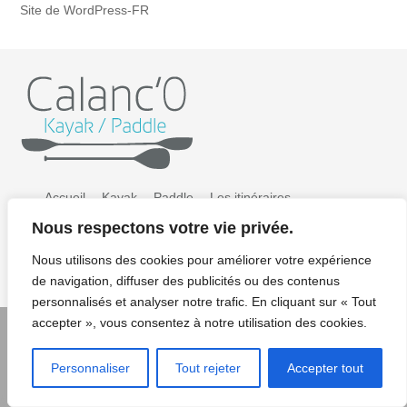
Site de WordPress-FR
Accueil
Kayak
Paddle
Les itinéraires
Nous respectons votre vie privée.
Préparer sa sortie
Tarifs
Galerie photos
Nous utilisons des cookies pour améliorer votre expérience
Contact / Résa
Mentions légales/CGV/CGU
de navigation, diffuser des publicités ou des contenus
personnalisés et analyser notre trafic. En cliquant sur « Tout
accepter », vous consentez à notre utilisation des cookies.
© Copyright 2022 Calanco kayak paddle - Crédits photos:
Personnaliser
Tout rejeter
Accepter tout
Renaud KERNACKER - Design : Elise Gavet